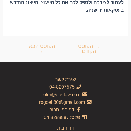
לעמוד לצידכם ולספק לכם את כל הייעוץ והייצוג הנדרש
בעסקאות יד שניה.
→
הפוסט
הפוסט הבא
הקודם
←
יצירת קשר
04-8297575
ofer@oferlaw.co.il
rogoeli80@gmail.com
דף הפייסבוק
פקס: 04-8289887
דף הבית