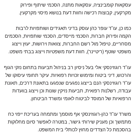
עסקאות קומבינציה, עסקאות מתנה, הסכמי שיתוף ופירוק
מקרקעין, קבוצות רכישה וחוות דעת בנושא מיסוי מקרקעין.
כמו כן, עו"ד עופר כהן עוסק בדיני תאגידים ושותפויות לרבות
הקמה ופירוק חברות, הסכמי מייסדים, הסכמי שותפויות, הסכמים
מסחריים, טיפול מול רשם החברות, צוואות וירושות, יעוץ וייצוג
משפטי שוטף (ריטיינר), חוות דעת משפטיות וייצוג בבתי משפט.
עו"ד רוגוזינסקי אלי בעל ניסיון רב בניהול תביעות בתחום נזקי הגוף
והרכוש, דיני ביטוח ומימוש זכויות רפואיות. עיקר תחומי עיסוקו של
עו"ד רוגוזינסקי הנם בייצוג נפגעים שנפגעו בתאונת דרכים, תאונת
עבודה, רשלנות רפואית, תביעות נזיקין שונות וכן וייצוג בוועדות
הרפואיות של המוסד לביטוח לאומי ומשרד הביטחון.
משרד עו"ד כהן-רוגוזינסקי אף מוסמך ומתמחה בעריכת ייפוי כח
מתמשך וכן מעניק שירותי גישור, במטרה לאפשר סיום מחלוקות
בהסכמת כל הצדדים מחוץ לכותלי בית המשפט.